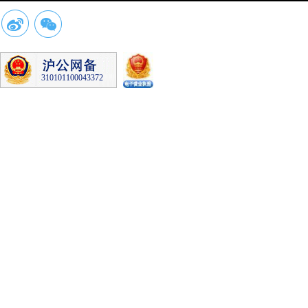
20210416
310101100043372
20191220
20190118