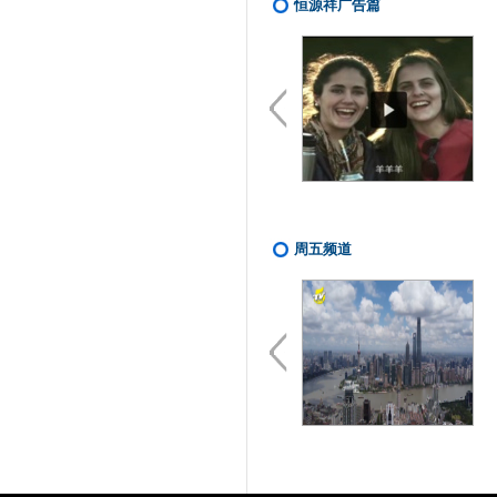
恒源祥广告篇
PREV
万羊奔腾西语版
周五频道
PREV
20220923