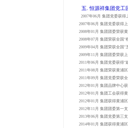
五. 恒源祥集团党工
2007年06月 集团党委获得
2007年06月 集团党委获
2008年01月 集团团委荣
2008年07月 集团荣获全
2009年04月 集团荣获全国
2009年11月 集团团委荣
2011年06月 集团党委获
2011年08月 集团荣获黄
2011年09月 集团党委荣
2012年01月 集团品牌
2012年01月 集团工会
2012年01月 集团获得黄
2012年11月 集团团委第
2013年06月 集团党委第
2014年01月 集团获得黄