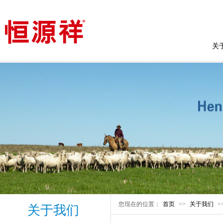
关
您现在的位置：
首页
>>
关于我们
>
关于我们