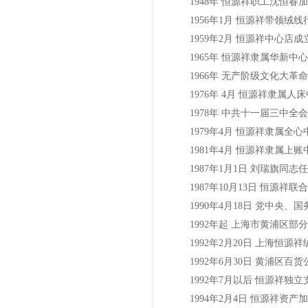
1948年 恒源祥职工沈恒
1956年1月 恒源祥带领
1959年2月 恒源祥中心
1965年 恒源祥隶属华新
1966年 无产阶级文化大
1976年 4月 恒源祥隶
1978年 中共十一届三中
1979年4月 恒源祥隶属
1981年4月 恒源祥隶属
1987年1月1日 刘瑞旗同
1987年10月13日 恒源
1990年4月18日 党中央
1992年起 上海市黄浦区
1992年2月20日 上海恒源
1992年6月30日 黄浦区
1992年7月以后 恒源祥
1994年2月4日 恒源祥资