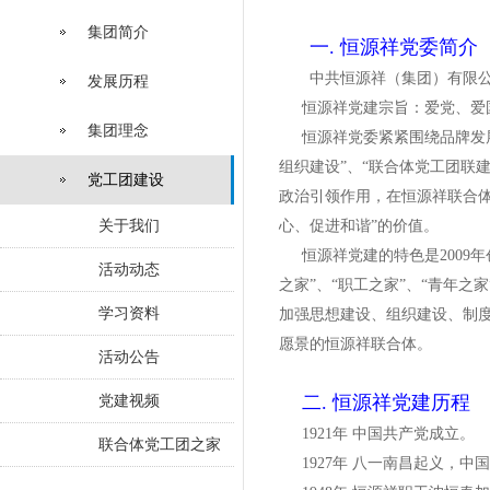
集团简介
一. 恒源祥党委简介
中共恒源祥（集团）有限公司委
发展历程
恒源祥党建宗旨：爱党、爱
集团理念
恒源祥党委紧紧围绕品牌发展
组织建设”、“联合体党工团联
党工团建设
政治引领作用，在恒源祥联合
关于我们
心、促进和谐”的价值。
恒源祥党建的特色是200
活动动态
之家”、“职工之家”、“青年
学习资料
加强思想建设、组织建设、制
愿景的恒源祥联合体。
活动公告
二.
恒源祥党建历程
党建视频
1921年 中国共产党成立。
联合体党工团之家
1927年 八一南昌起义，