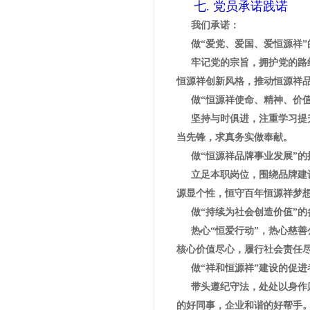
七. 党员承诺践诺
我们承诺：
做“爱党、爱国、爱恒源祥”
牢记党的宗旨，拥护党的路
恒源祥创新风格，推动恒源祥
做“恒源祥使命、精神、价
坚持与时俱进，注重学习提
当先锋，求真务实做奉献。
做“恒源祥品牌事业发展”的
立足本职岗位，围绕品牌建
源显个性，恒守百年恒源祥梦
做“持续为社会创造价值”的
热心“恒爱行动”，热心慈
核心价值尽心，履行社会责任
做“祥和恒源祥”建设的促进
带头遵纪守法，处处以身作
的好同事，企业和谐的好帮手