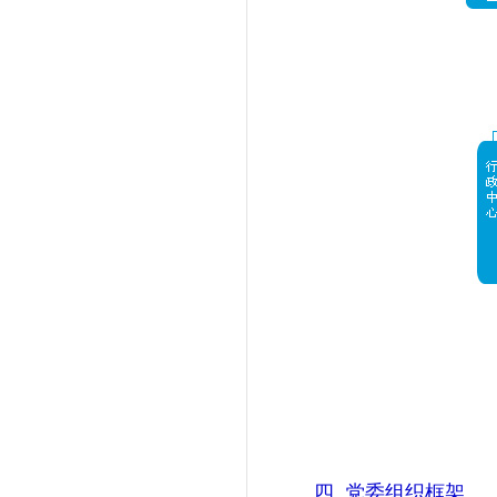
四. 党委组织框架