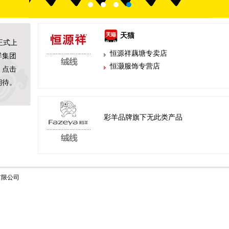
天猫
正式上
恒源祥藕塘专卖店
祥集团
恒灏服饰专营店
。点击
期待。
彩羊品牌旗下无此类产品
有限公司