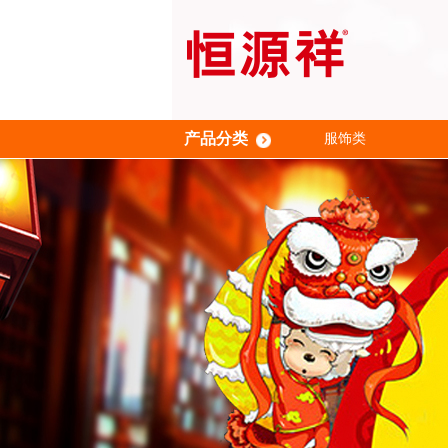
产品分类
服饰类