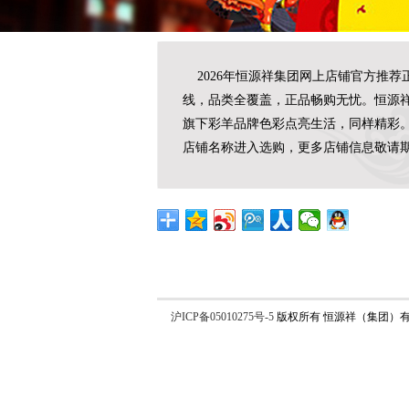
2026年恒源祥集团网上店铺官方推荐
线，品类全覆盖，正品畅购无忧。恒源
旗下彩羊品牌色彩点亮生活，同样精彩
店铺名称进入选购，更多店铺信息敬请
沪ICP备05010275号-5
版权所有 恒源祥（集团）