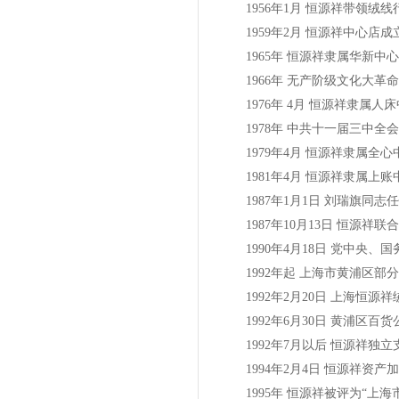
1956年1月 恒源祥带领
1959年2月 恒源祥中心
1965年 恒源祥隶属华新
1966年 无产阶级文化大
1976年 4月 恒源祥隶
1978年 中共十一届三中
1979年4月 恒源祥隶属
1981年4月 恒源祥隶属
1987年1月1日 刘瑞旗同
1987年10月13日 恒源
1990年4月18日 党中央
1992年起 上海市黄浦区
1992年2月20日 上海恒源
1992年6月30日 黄浦区
1992年7月以后 恒源祥
1994年2月4日 恒源祥资
1995年 恒源祥被评为“上