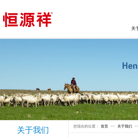
关
您现在的位置：
首页
>>
关于我们
>
关于我们