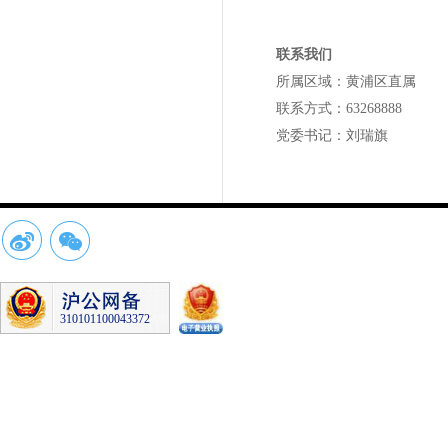
联系我们
所属区域：黄浦区直属
联系方式：63268888
党委书记：刘瑞旗
310101100043372