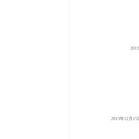
20
2013年12