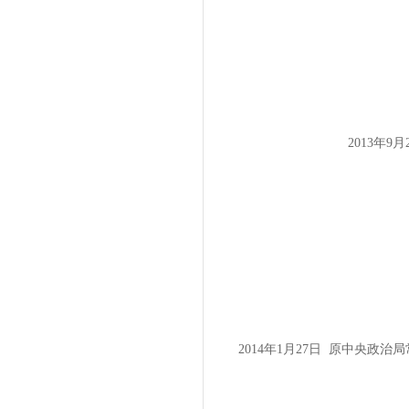
2013年
2014年1月27日 原中央