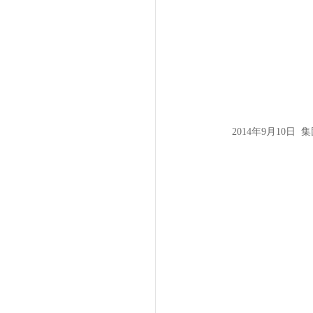
2014年9月10