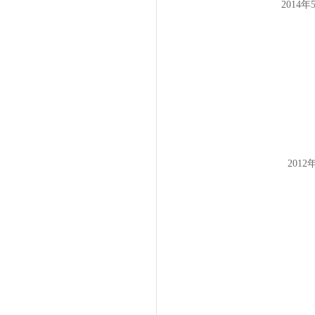
201
201