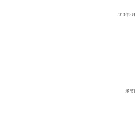
2013年
一场节