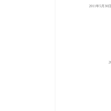
2011年5月