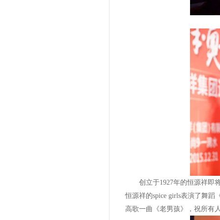
创立于1927年的恒源祥即将
恒源祥的spice girls表演了
高歌一曲《老男孩》，祝所有