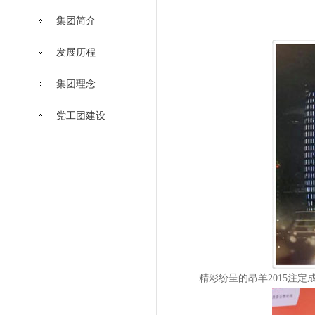
集团简介
发展历程
集团理念
党工团建设
精彩纷呈的昂羊2015注定