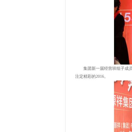
集团新一届经营班组子成员在
注定精彩的2016。