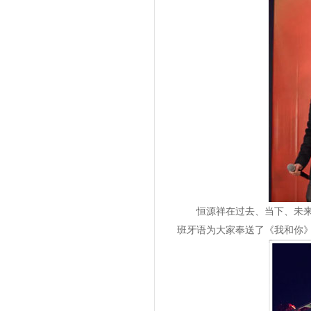
恒源祥在过去、当下、未来，
班牙语为大家奉送了《我和你