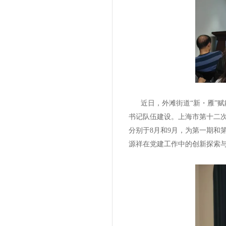
近日，外滩街道“新・雁”赋
书记队伍建设。上海市第十二
分别于8月和9月，为第一期和
源祥在党建工作中的创新探索