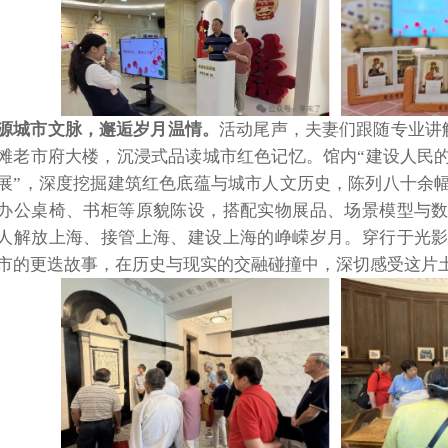
源城市文脉，邂逅岁月温情。
活动尾声，夫妻们跟随专业讲
滩老市府大楼，沉浸式品读城市红色记忆。馆内“建设人民
展”，深度挖掘建筑红色底蕴与城市人文历史，陈列八十余
办公桌椅、书柜等原貌陈设，搭配实物展品、场景模型与
人解放上海、接管上海、建设上海的峥嵘岁月。穿行于光
市的更迭故事，在历史与现实的交融碰撞中，深切感受这片