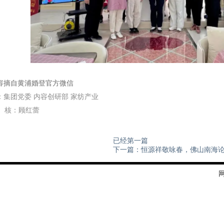
容摘自黄浦婚登官方微信
：集团党委
内容创研部
家纺产业
核：顾红蕾
已经第一篇
下一篇：恒源祥敬咏春，佛山南海论