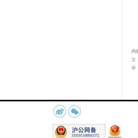
内
文
审
310101100043372