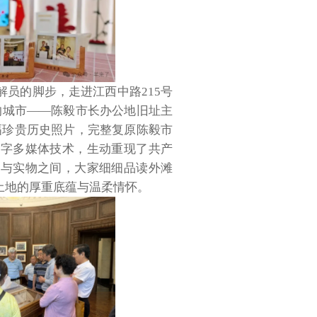
解员的脚步，走进江西中路
215号
的城市——陈毅市长办公地旧址主
幅珍贵历史照片，完整复原陈毅市
数字多媒体技术，生动重现了共产
影与实物之间，大家细细品读外滩
土地的厚重底蕴与温柔情怀。