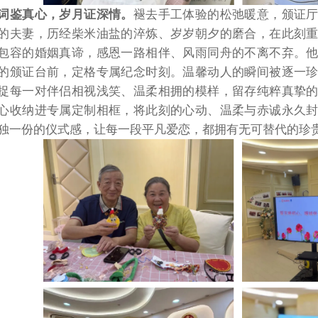
词鉴真心，岁月证深情。
褪去手工体验的松弛暖意，颁证
的夫妻，历经柴米油盐的淬炼、岁岁朝夕的磨合，在此刻
包容的婚姻真谛，感恩一路相伴、风雨同舟的不离不弃。
的颁证台前，定格专属纪念时刻。温馨动人的瞬间被逐一
捉每一对伴侣相视浅笑、温柔相拥的模样，留存纯粹真挚
心收纳进专属定制相框，将此刻的心动、温柔与赤诚永久
独一份的仪式感，让每一段平凡爱恋，都拥有无可替代的珍