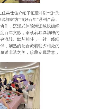
主任吴仕佳介绍了恒源祥以
“恒”为
恒源祥家纺“恒好百年”系列产品。
手协作，沉浸式体验海派绒线编织
沉淀百年文脉，承载着独具韵味的
指尖流转、默契相伴，一针一线细
陪伴，娴熟的配合藏着朝夕相处的
，邂逅非遗之美，珍藏专属爱意，