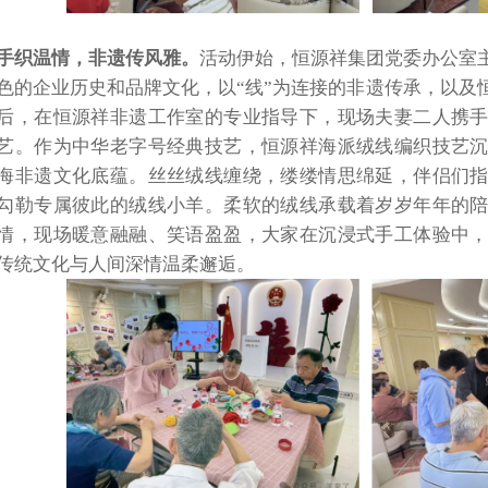
手织温情，非遗传风雅。
活动伊始，恒源祥集团党委办公室
色的企业历史和品牌文化，以“线”为连接的非遗传承，以及
后，在恒源祥非遗工作室的专业指导下，现场夫妻二人携
艺。作为中华老字号经典技艺，恒源祥海派绒线编织技艺
海非遗文化底蕴。丝丝绒线缠绕，缕缕情思绵延，伴侣们
勾勒专属彼此的绒线小羊。柔软的绒线承载着岁岁年年的
情，现场暖意融融、笑语盈盈，大家在沉浸式手工体验中
传统文化与人间深情温柔邂逅。