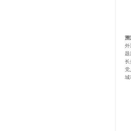
溯
外
题
长
党
城