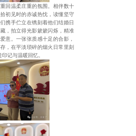
厅重回温柔庄重的氛围。相伴数十
重拾初见时的赤诚热忱，读懂坚守
他们携手伫立在镌刻着他们结婚日
珍藏，拍立得光影簌簌闪烁，精准
的爱意。一张张质感十足的合影，
封存，在平淡琐碎的烟火日常里刻
贵印记与温暖回忆。