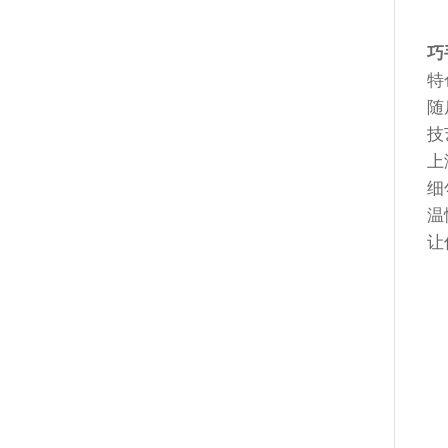
巧
特
随
技
上
细
温
让