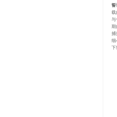
誓
载
与
期
捕
细
下